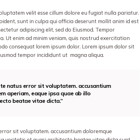
oluptatem velit esse cillum dolore eu fugiat nulla pariatur.
dent, sunt in culpa qui officia deserunt mollit anim id est
ectetur adipiscing elit, sed do Eiusmod. Tempor
ua. Ut enim ad minim veniam, quis nostrud exercitation
modo consequat lorem ipsum dolor. Lorem ipsum dolor sit
 eiusmod tempor incididunt ut magna aliqua.
ste natus error sit voluptatem. accusantium
m aperiam, eaque ipsa quae ab illo
tecto beatae vitae dicta.”
s error sit voluptatem. accusantium doloremque
 veritatis et quasi architecto beatae vitae dicta sunt