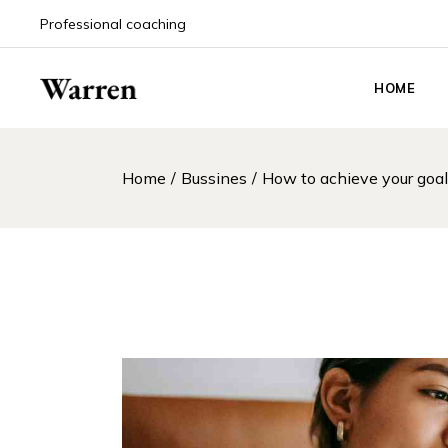
Professional coaching
HOME
Main Hom
Home
Bussines
How to achieve your goa
Life Coach
Coaching
Coaching 
Event An
Career Co
Personal 
Podcast 
Counselin