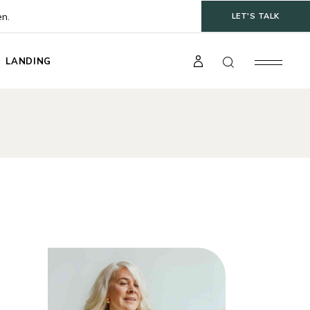
en.
LET'S TALK
LANDING
t
gle
ts
s