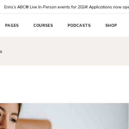
Erins’s ABC® Live In-Person events for 2024! Applications now op
PAGES
COURSES
PODCASTS
SHOP
e
About Us
List Types
Podcast List
Product Lis
ls
About Me
Course Single
Podcast Single
Product Sin
 Home
Pricing plans
Instructor
Shop Layou
App
Events
Shop Page
nouncement
Blog List
ach
Post Formats
Coach
Contact Us
Home
Coming Soon
g Home